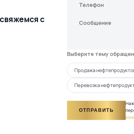
 свяжемся с
Выберите тему обраще
Продажа нефтепродукто
Нажимая на кнопку, вы даете согласие на об
Перевозка нефтепродук
персональных данных и соглашаетесь c
поли
ТПРАВИТЬ
конфиденциальности
Наж
пер
ОТПРАВИТЬ
кон