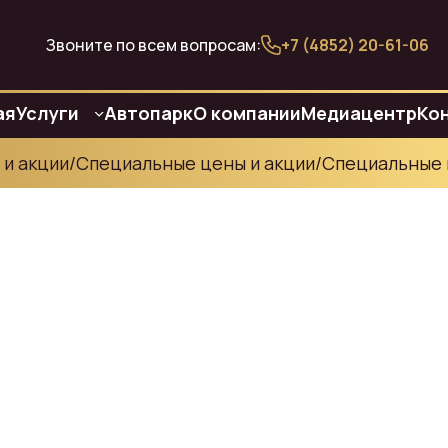
Звоните по всем вопросам:
+7 (4852) 20-61-06
ая
Услуги
Автопарк
О компании
Медиацентр
Ко
акции
/
Специальные цены и акции
/
Специальные це
слугами
для
с услугами