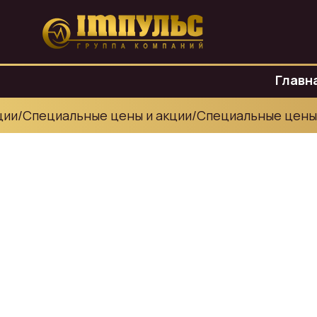
Главн
и
/
Специальные цены и акции
/
Специальные цены и 
Главная
/
SEO-текста
/
SEO-текст для страницы с у
SEO-текст 
страницы 