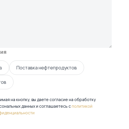
ния
в
Поставка нефтепродуктов
работку
тов
тикой
имая на кнопку, вы даете согласие на обработку
сональных данных и соглашаетесь c
политикой
фиденциальности