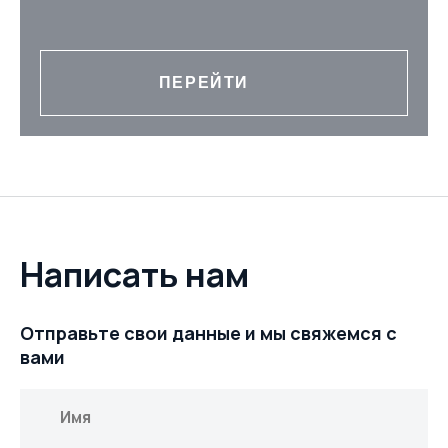
ПЕРЕЙТИ
Написать нам
ОТПРАВИТЬ
Нажимая на кнопку, вы даете согласие на обработку
Отправьте свои данные и мы свяжемся с
персональных данных и соглашаетесь c
политикой
вами
конфиденциальности