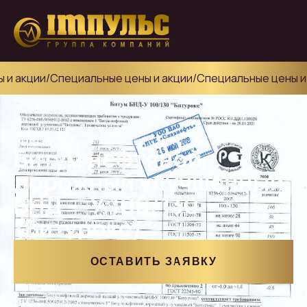
и акции
/
Специальные цены и акции
/
Специальные цены и 
Главная
/
Продажа нефтепродуктов
/
Битум нефтяной дорожный 
Битум нефтяной
дорожный улучшенный
БНД — У 100/130
(Битурокс)
ОСТАВИТЬ ЗАЯВКУ